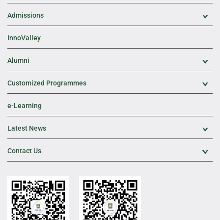
Admissions
Exp
InnoValley
Alumni
Exp
Customized Programmes
Exp
e-Learning
Latest News
Exp
Contact Us
Exp