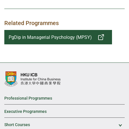
Related Programmes
PgDip in Managerial Psychology (MPSY)
Professional Programmes
Executive Programmes
Short Courses
Exp