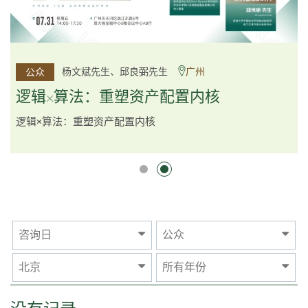
李邱敬贤女士 Ms Rosemarie Yau、潘天佑博士 Dr Tim
杨文斌先生、邱良弼先生
广州
公众
公众
Pan、李国平先生 Mr Guoping Li
深圳
逻辑×算法：重塑资产配置内核
跨界智汇・预见新局
逻辑×算法：重塑资产配置内核
咨询日
公众
北京
所有年份