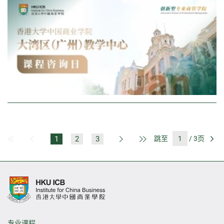
1
2
3
跳至
/ 3页
第一页
上一页
下一页
最后一页
前
专业课程