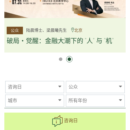
杨文斌先生、邱良弼先生
陆晨博士、梁晨曦先生
北京
广州
公众
公众
逻辑×算法：重塑资产配置内核
破局・觉醒：金融大潮下的 "人" 与 "机"
逻辑×算法：重塑资产配置内核
咨询日
公众
城市
所有年份
咨询日