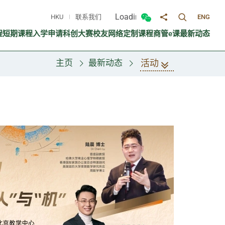
Loading...
HKU
联系我们
ENG
切换搜寻面
切换微信面板
分享至
程
短期课程
入学申请
科创大赛
校友网络
定制课程
商管e课
最新动态
活动
主页
最新动态