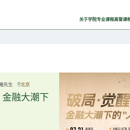
关于学院
专业课程
高管课
良弼先生
曦先生
北京
广州
重塑资产配
：金融大潮下
置内核