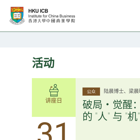
跳往主要内容
活动
杨文斌先生、邱
陆晨博士、梁晨
公众
公众
讲座日
讲座日
逻辑×算法：
破局・觉醒
置内核
的 "人" 与 "机"
31
31
逻辑×算法：重塑资产配