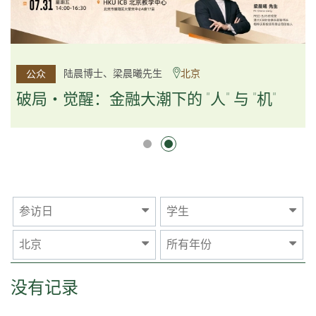
杨文斌先生、邱良弼先生
陆晨博士、梁晨曦先生
北京
广州
公众
公众
逻辑×算法：重塑资产配置内核
破局・觉醒：金融大潮下的 "人" 与 "机"
逻辑×算法：重塑资产配置内核
参访日
学生
北京
所有年份
没有记录