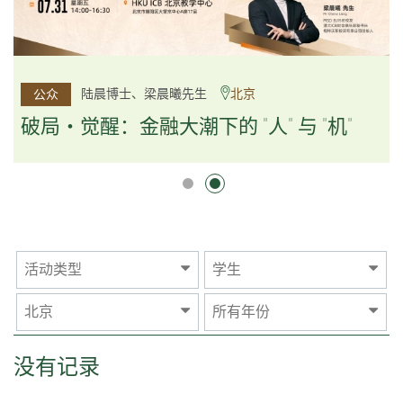
杨文斌先生、邱良弼先生
陆晨博士、梁晨曦先生
北京
广州
公众
公众
逻辑×算法：重塑资产配置内核
破局・觉醒：金融大潮下的 "人" 与 "机"
逻辑×算法：重塑资产配置内核
活动类型
学生
北京
所有年份
没有记录