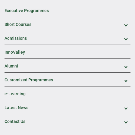
Executive Programmes
Short Courses
Exp
Admissions
Exp
InnoValley
Alumni
Exp
Customized Programmes
Exp
e-Learning
Latest News
Exp
Contact Us
Exp