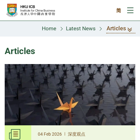
Skip to main content
简
Ope
Articles
Home
Latest News
Articles
|
04 Feb 2026
深度观点