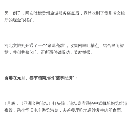
另一例子，网友吐槽贵州旅游服务痛点后，竟然收到了贵州省文旅
厅的现金“奖励”。
河北文旅则开通了一个“诸葛亮群”，收集网民吐槽点，结合民间智
慧，共创共修[xiii]。正所谓付钱听劝，奖励举报。
香港在元旦、春节档期推出“盛事经济”：
1月底，《亚洲金融论坛》打头阵，论坛嘉宾乘搭中式帆船饱览维港
夜景，乘坐怀旧电车游览港岛，去茶餐厅吃地道沙爹牛肉即食面。