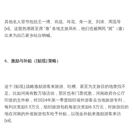
其他名人背书包括王一博、肖战、玲花、朱一龙、刘涛、周迅等
[xi]。这股热潮甚至席 “卷” 各地文旅局长，他们也被网民 “摇”（邀）
出来为自己家乡站台呐喊。
6、激励与补贴（⌈贴现⌋ 策略）
这个 ⌈贴现⌋ 战略激励游客来旅游、吐槽、甚至为文旅目的地查找不
足。比如河南有数万场活动，景区也有门票优惠，河南政府办公厅
印发的文件称，对2024年第一季度组织省外游客去当地旅游专列，
每列次奖励3.5万元，组织旅游包机每架次奖励6.5万元，对旅游目的
地在河南的外省旅游包车给予补贴，以现金补贴来激励游客来访
[xii]。