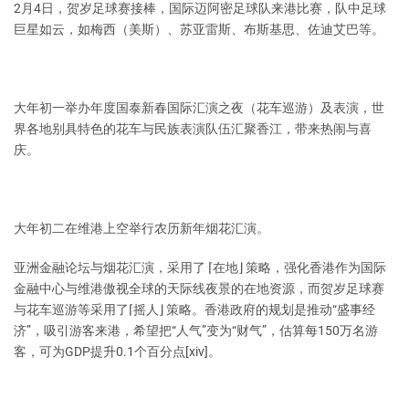
2月4日，贺岁足球赛接棒，国际迈阿密足球队来港比赛，队中足球
巨星如云，如梅西（美斯）、苏亚雷斯、布斯基思、佐迪艾巴等。
大年初一举办年度国泰新春国际汇演之夜（花车巡游）及表演，世
界各地别具特色的花车与民族表演队伍汇聚香江，带来热闹与喜
庆。
大年初二在维港上空举行农历新年烟花汇演。
亚洲金融论坛与烟花汇演，采用了 ⌈在地⌋ 策略，强化香港作为国际
金融中心与维港傲视全球的天际线夜景的在地资源，而贺岁足球赛
与花车巡游等采用了⌈摇人⌋ 策略。香港政府的规划是推动“盛事经
济”，吸引游客来港，希望把“人气”变为“财气”，估算每150万名游
客，可为GDP提升0.1个百分点[xiv]。