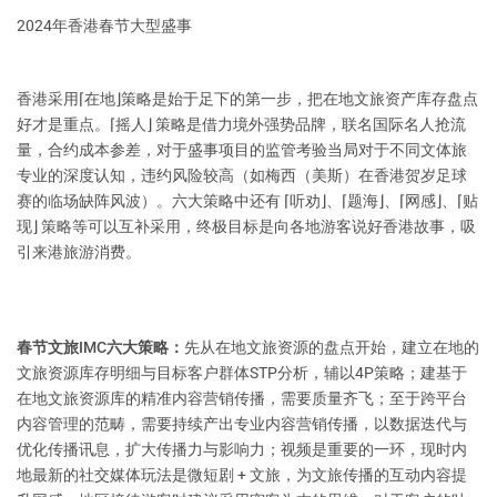
2024年香港春节大型盛事
香港采用⌈在地⌋策略是始于足下的第一步，把在地文旅资产库存盘点
好才是重点。⌈摇人⌋ 策略是借力境外强势品牌，联名国际名人抢流
量，合约成本参差，对于盛事项目的监管考验当局对于不同文体旅
专业的深度认知，违约风险较高（如梅西（美斯）在香港贺岁足球
赛的临场缺阵风波）。六大策略中还有 ⌈听劝⌋、⌈题海⌋、⌈网感⌋、⌈贴
现⌋ 策略等可以互补采用，终极目标是向各地游客说好香港故事，吸
引来港旅游消费。
春节文旅IMC六大策略：
先从在地文旅资源的盘点开始，建立在地的
文旅资源库存明细与目标客户群体STP分析，辅以4P策略；建基于
在地文旅资源库的精准内容营销传播，需要质量齐飞；至于跨平台
内容管理的范畴，需要持续产出专业内容营销传播，以数据迭代与
优化传播讯息，扩大传播力与影响力；视频是重要的一环，现时内
地最新的社交媒体玩法是微短剧 + 文旅，为文旅传播的互动内容提