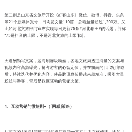
第二例是山东省文旅厅开设《好客山东》微信、微博、抖音、头条
等21个新媒体账号，日均发文量110篇，总粉丝量超过1,200万。又
比如河北文旅部门宣布实现每日更新75条#河北卷王#的话题，并称
“75是抖音的上限，不是河北文旅的上限”[ix]。
天道酬勤写文案，题海刷屏吸粉丝，各地文旅局透过海量的文案与
视频内容高频曝光，抢占游客的心智定位，并在前面的 ⌈听劝⌋ 策略
后，持续迭代并优化内容，使品牌讯息传播越来越精准，吸引大量
粉丝与游客，背后是数据驱动的营销决策。
4、互动营销与微短剧+（⌈网感⌋策略）
从前文的 ⌈题海⌋ 策略可以知道短视频一直在助力文旅传播，比如几