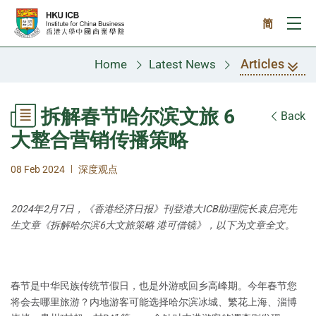
Skip to main content
简
Ope
Articles
Home
Latest News
拆解春节哈尔滨文旅 6
Back
大整合营销传播策略
|
08 Feb 2024
深度观点
2024年2月7日，《香港经济日报》刊登港大ICB助理院长袁启亮先
生文章《拆解哈尔滨6大文旅策略 港可借镜》，以下为文章全文。
春节是中华民族传统节假日，也是外游或回乡高峰期。今年春节您
将会去哪里旅游？内地游客可能选择哈尔滨冰城、繁花上海、淄博