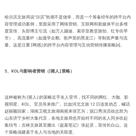
哈尔滨文旅局说“尔滨”热潮不是侥幸，而是一个筹备经年的跨平台内
容管理成功案例，里面采用了网络营销、互联网和新媒体平台多维
度宣传、头部博主引流（如万人蹦迪、索菲亚教堂旅拍、红专街早
市）、高流量IP（如逃学企鹅、歌声里的黑龙江）等制造声量与流
量。这是注重 ⌈网感⌋ 的跨平台内容管理与互动营销传播策略[x]。
5、KOL与影响者营销（⌈摇人⌋ 策略）
这种被称为 ⌈摇人⌋ 的策略近乎名人背书，找不同的网红、大咖、影
视明星、KOL、官员等来推广。比如河北文旅 12 日连发劝态，喊话
赵丽颖回家；湖南卫视文旅湖南摇来张艺兴；脱口秀演员徐志胜为
山东济宁乡村大集代言，各地文旅局也开始对不同的名人同乡吹起
集结号；吉林文旅甚至搬出《盗墓笔记》张起灵，宣传长白山。这
个策略须建基于名人与当地的关联度。