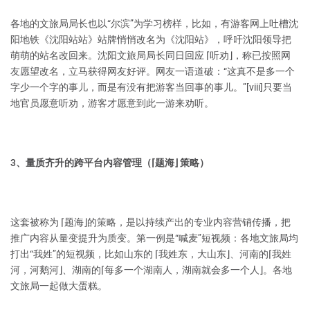
各地的文旅局局长也以“尔滨”为学习榜样，比如，有游客网上吐槽沈
阳地铁《沈阳站站》站牌悄悄改名为《沈阳站》，呼吁沈阳领导把
萌萌的站名改回来。沈阳文旅局局长同日回应 ⌈听劝⌋，称已按照网
友愿望改名，立马获得网友好评。网友一语道破：“这真不是多一个
字少一个字的事儿，而是有没有把游客当回事的事儿。”[viii]只要当
地官员愿意听劝，游客才愿意到此一游来劝听。
3、量质齐升的跨平台内容管理（⌈题海⌋ 策略）
这套被称为 ⌈题海⌋的策略，是以持续产出的专业内容营销传播，把
推广内容从量变提升为质变。第一例是“喊麦”短视频：各地文旅局均
打出“我姓”的短视频，比如山东的 ⌈我姓东，大山东⌋、河南的⌈我姓
河，河鹅河⌋、湖南的⌈每多一个湖南人，湖南就会多一个人⌋。各地
文旅局一起做大蛋糕。