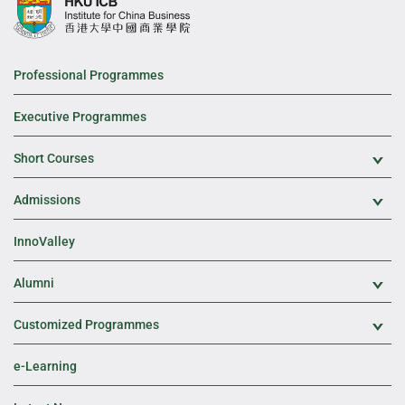
Professional Programmes
Executive Programmes
Short Courses
Exp
Admissions
Exp
InnoValley
Alumni
Exp
Customized Programmes
Exp
e-Learning