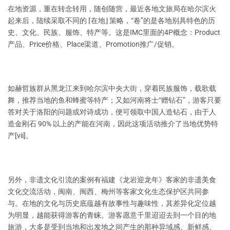
在地资源，重在转念转用，随创随营，最近各地文旅局在哈尔滨火
起来后，陆续采取不同的 ⌈在地⌋ 策略，“卷”的是各地别具特色的历
史、文化、民族、服饰、特产等。这是IMC里面的4P概念：Product
产品、Price价格、Place渠道、Promotion推广/促销。
如赫哲族群从黑龙江来到哈尔滨中央大街，穿着民族服饰，载歌载
舞，推荐当地的鱼和蜂蜜等特产；又如河南将士“赠钻石”，游客只要
答对关于洛阳的问题或对诗成功，便可领取中国人造钻石，由于人
造金刚石 90% 以上的产能在河南，因此这项活动推介了当地优势特
产[vii]。
另外，非遗文化引流的案例有福建《龙岩迎龙年》客家的非遗美食
文化交流活动，闽南、闽西、梅州等客家文化生态保护区共同参
与。在地的文化与历史底蕴越有故事性与趣味性，其差异化定位越
为明显，越能获得游客的青睐。游客愿意千里迢迢去到一个目的地
旅游，大多是受到当地和出发地之间产生的那种异域感、新鲜感、