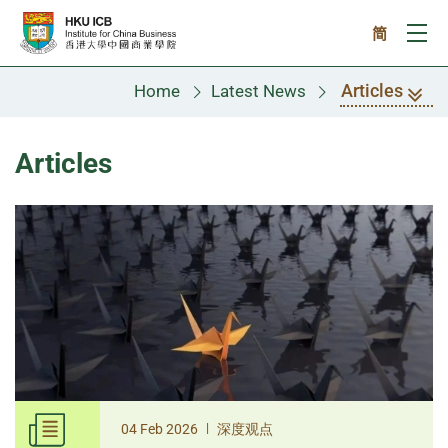
Skip to main content
简
Ope
Articles
Home
Latest News
Articles
|
04 Feb 2026
深度观点