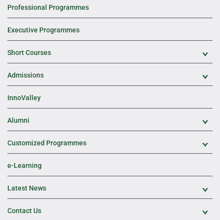
Professional Programmes
Executive Programmes
Short Courses
Exp
Admissions
Exp
InnoValley
Alumni
Exp
Customized Programmes
Exp
e-Learning
Latest News
Exp
Contact Us
Exp