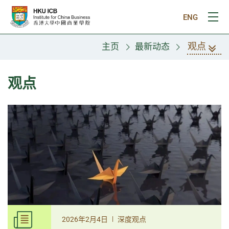
跳往主要内容
ENG
打
观点
主页
最新动态
观点
|
2026年2月4日
深度观点