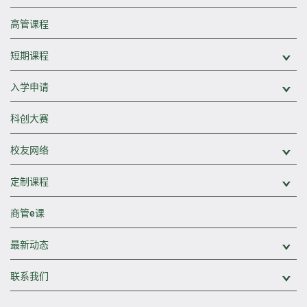
高管课程
短期课程
展
入学申请
展
科创大赛
校友网络
展
定制课程
展
商管e课
最新动态
展
联系我们
展