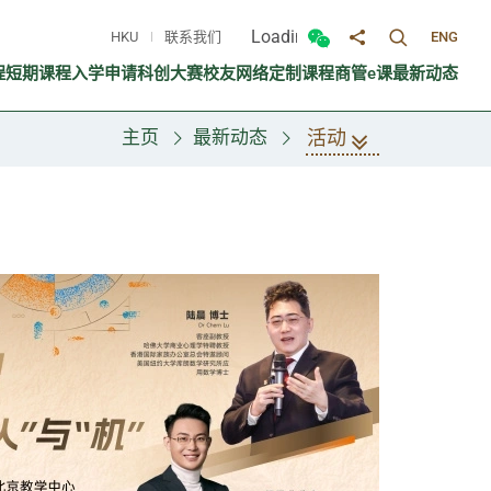
Loading...
HKU
联系我们
ENG
切换搜寻面
切换微信面板
分享至
程
短期课程
入学申请
科创大赛
校友网络
定制课程
商管e课
最新动态
活动
主页
最新动态