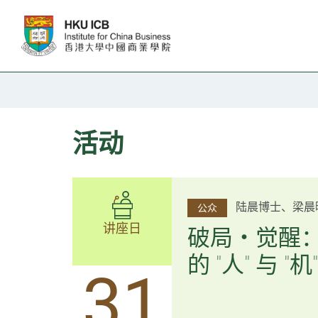
跳往主要内容
活动
杨文斌先生、邱
陆晨博士、梁晨
公众
公众
讲座日
讲座日
逻辑×算法：
破局・觉醒
置内核
的 "人" 与 "机"
31
31
逻辑×算法：重塑资产配