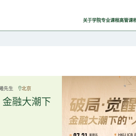
关于学院
专业课程
高管课
良弼先生
曦先生
北京
广州
重塑资产配
：金融大潮下
置内核