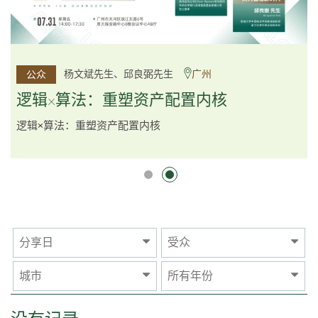
李邱敬贤女士 Ms Rosemarie Yau、潘天佑博士 Dr Tim
杨文斌先生、邱良弼先生
广州
公众
公众
Pan、李国平先生 Mr Guoping Li
深圳
逻辑×算法：重塑资产配置内核
跨界智汇・预见新局
逻辑×算法：重塑资产配置内核
分享日
受众
城市
所有年份