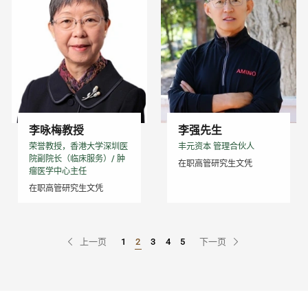
李咏梅教授
李强先生
荣誉教授，香港大学深圳医
丰元资本 管理合伙人
院副院长（临床服务）/ 肿
在职高管研究生文凭
瘤医学中心主任
在职高管研究生文凭
上一页
1
2
3
4
5
下一页
Go to Page
Go to Page