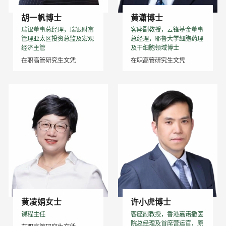
胡一帆博士
黄潇博士
瑞银董事总经理，瑞银财富
客座副教授，云锋基金董事
管理亚太区投资总监及宏观
总经理，耶鲁大学细胞药理
经济主管
及干细胞领域博士
在职高管研究生文凭
在职高管研究生文凭
黄凌娟女士
许小虎博士
课程主任
客座副教授，香港嘉诺撒医
院总经理及首席营运官，原