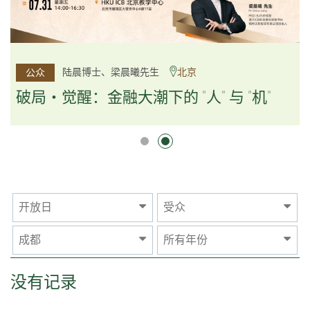
杨文斌先生、邱良弼先生
陆晨博士、梁晨曦先生
北京
广州
公众
公众
逻辑×算法：重塑资产配置内核
破局・觉醒：金融大潮下的 "人" 与 "机"
逻辑×算法：重塑资产配置内核
开放日
受众
成都
所有年份
没有记录