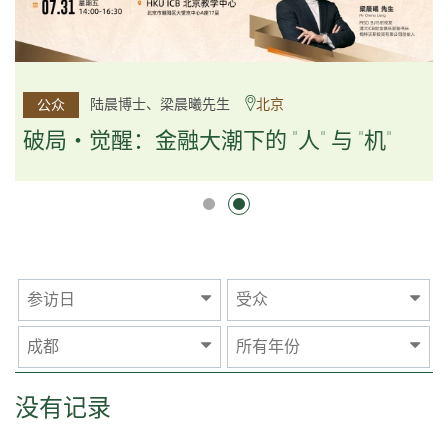
杨文斌先生、邱良弼先生
陆晨博士、梁晨曦先生
北京
广州
公众
公众
逻辑×算法：重塑资产配置内核
破局・觉醒：金融大潮下的 "人" 与 "机"
逻辑×算法：重塑资产配置内核
参访日
受众
成都
所有年份
没有记录