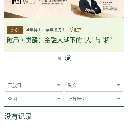
杨文斌先生、邱良弼先生
陆晨博士、梁晨曦先生
北京
广州
公众
公众
逻辑×算法：重塑资产配置内核
破局・觉醒：金融大潮下的 "人" 与 "机"
逻辑×算法：重塑资产配置内核
开放日
受众
全国
所有年份
没有记录