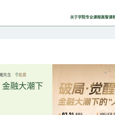
关于学院
专业课程
高管课
良弼先生
曦先生
北京
广州
重塑资产配
：金融大潮下
置内核