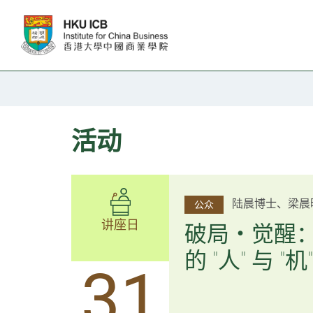
跳往主要内容
活动
杨文斌先生、邱
陆晨博士、梁晨
公众
公众
讲座日
讲座日
逻辑×算法：
破局・觉醒
置内核
的 "人" 与 "机"
31
31
逻辑×算法：重塑资产配