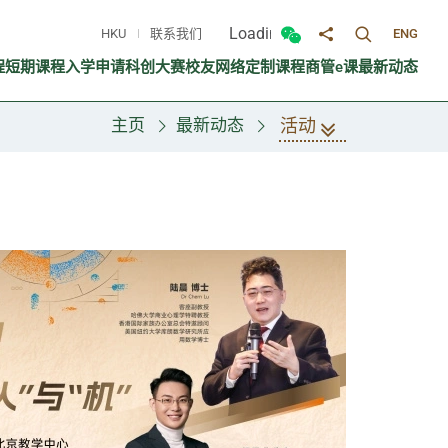
Loading...
HKU
联系我们
ENG
切换搜寻面
切换微信面板
分享至
程
短期课程
入学申请
科创大赛
校友网络
定制课程
商管e课
最新动态
活动
主页
最新动态