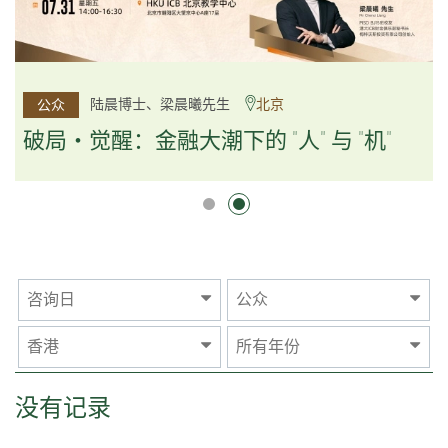
杨文斌先生、邱良弼先生
陆晨博士、梁晨曦先生
北京
广州
公众
公众
逻辑×算法：重塑资产配置内核
破局・觉醒：金融大潮下的 "人" 与 "机"
逻辑×算法：重塑资产配置内核
咨询日
公众
香港
所有年份
没有记录