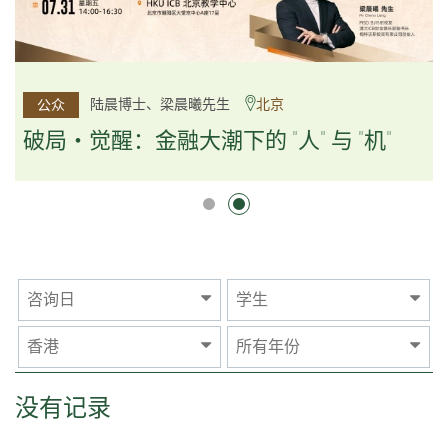
杨文斌先生、邱良弼先生
陆晨博士、梁晨曦先生
北京
广州
公众
公众
逻辑×算法：重塑资产配置内核
破局・觉醒：金融大潮下的 "人" 与 "机"
逻辑×算法：重塑资产配置内核
咨询日
学生
香港
所有年份
没有记录