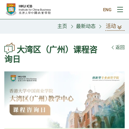
跳往主要内容
ENG
打
活动
主页
最新动态
返回
大湾区（广州）课程咨
询日