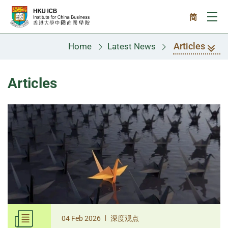
Skip to main content
简
Ope
Articles
Home
Latest News
Articles
|
04 Feb 2026
深度观点