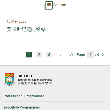
Column
10 May 2025
美国世纪迈向终结
1
2
3
Page
/ 6
First Page
Previous Page
Next Page
Last Page
Go
Professional Programmes
Executive Programmes