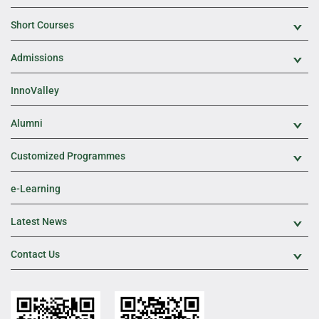
Short Courses
Exp
Admissions
Exp
InnoValley
Alumni
Exp
Customized Programmes
Exp
e-Learning
Latest News
Exp
Contact Us
Exp