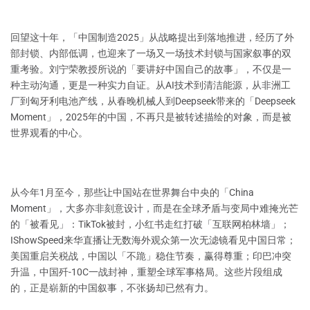
回望这十年，「中国制造2025」从战略提出到落地推进，经历了外
部封锁、内部低调，也迎来了一场又一场技术封锁与国家叙事的双
重考验。刘宁荣教授所说的「要讲好中国自己的故事」，不仅是一
种主动沟通，更是一种实力自证。从AI技术到清洁能源，从非洲工
厂到匈牙利电池产线，从春晚机械人到Deepseek带来的「Deepseek
Moment」，2025年的中国，不再只是被转述描绘的对象，而是被
世界观看的中心。
从今年1月至今，那些让中国站在世界舞台中央的「China
Moment」，大多亦非刻意设计，而是在全球矛盾与变局中难掩光芒
的「被看见」：TikTok被封，小红书走红打破「互联网柏林墙」；
IShowSpeed来华直播让无数海外观众第一次无滤镜看见中国日常；
美国重启关税战，中国以「不跪」稳住节奏，赢得尊重；印巴冲突
升温，中国歼-10C一战封神，重塑全球军事格局。这些片段组成
的，正是崭新的中国叙事，不张扬却已然有力。