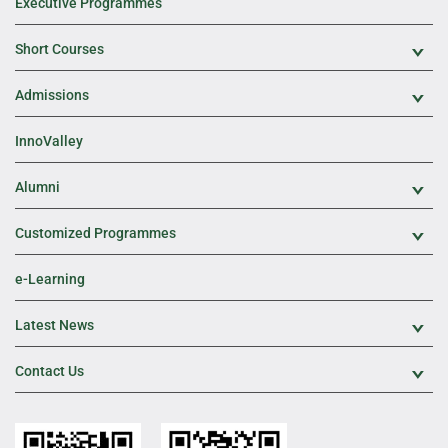
Executive Programmes
Short Courses
Exp
Admissions
Exp
InnoValley
Alumni
Exp
Customized Programmes
Exp
e-Learning
Latest News
Exp
Contact Us
Exp