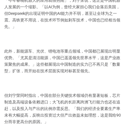
「今年春晚机器人的应用就很热闹」，刘宁荣说，这正是中国机器
人发展的一个缩影。「以AI为例，曾经大家担心我们会落后美国，
但Deepseek的出现证明中国的AI能力并不弱，甚至让全球为之一
震。高铁更不用说，在技术环节例如剎车技术，中国也已经相当领
先。」
此外，新能源车、光伏、锂电池等重点领域，中国都已展现出明显
优势。「尤其是清洁能源，中国已遥遥领先世界水平，这是产业政
策聚焦的成果。」这些都展现出中国制造的实力已不再只是「数量
型」扩张，而开始在技术层面实现对标甚至领先。
但刘宁荣同时指出，中国在部分关键技术领域仍有显著短板，芯片
制造及高端设备依赖进口；大飞机的长距离跨洲飞行能力也还在追
赶，以及投入与产出的比例亦需反思。「我们的经济全要素生产率
未有大幅提高，反映出投资过大但产出效益未如理想，这是我给90
分而非更高分的原因。」