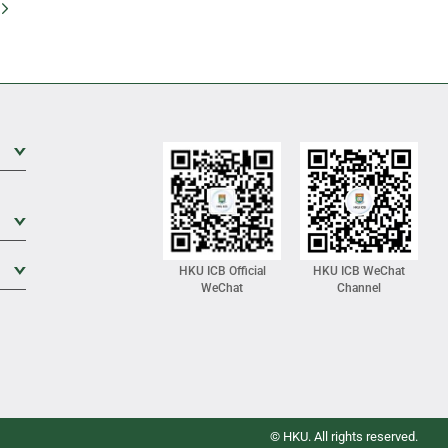
Go
Expand Sub Level
Expand Sub Level
Expand Sub Level
HKU ICB Official
HKU ICB WeChat
WeChat
Channel
© HKU. All rights reserved.