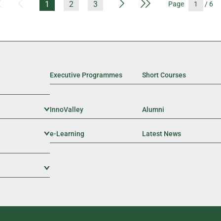
First Page
Previous Page
Next Page
Last Page
1
2
3
Page
/ 6
Executive Programmes
Short Courses
InnoValley
Expand Sub Level
Alumni
e-Learning
Expand Sub Level
Latest News
Expand Sub Level