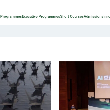
l Programmes
Executive Programmes
Short Courses
Admissions
Inn