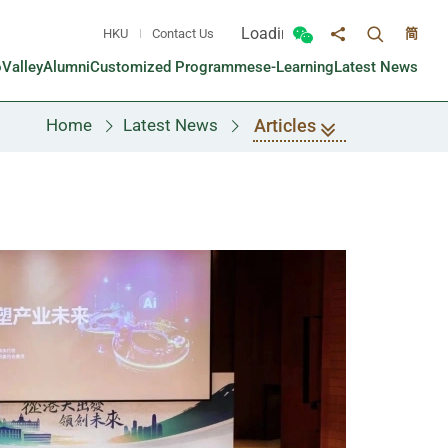
Loading...
HKU
Contact Us
简
Toggle sea
Toggle Wechat panel
Share to
oValley
Alumni
Customized Programmes
e-Learning
Latest News
Articles
Home
Latest News