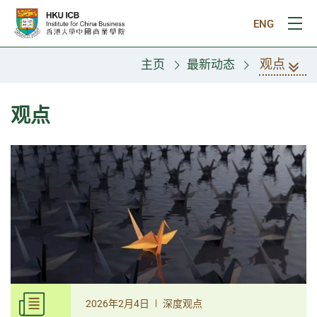
跳往主要内容
ENG
打
观点
主页
最新动态
观点
|
2026年2月4日
深度观点