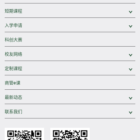
短期课程
展
入学申请
展
科创大赛
校友网络
展
定制课程
展
商管e课
最新动态
展
联系我们
展