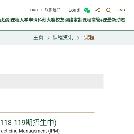
Loading...
HKU
联系我们
ENG
切换搜寻面
切换微信面板
分享至
程
短期课程
入学申请
科创大赛
校友网络
定制课程
商管e课
最新动态
主页
课程资讯
课程
18-119期招生中)
Practicing Management (IPM)