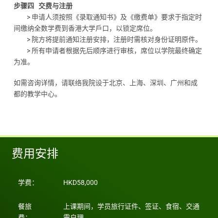
步骤四 交费与注册
> 申请人须按照《录取通知书》及《缴费单》要求于指定时
间缴纳全数学费到香港大学戶口，以锁定席位。
> 院方将提前通知注册安排，注册时需核对身份证明原件。
> 所有申请者根据先后顺序进行审核，席位以学院最终确定
为准。
如需咨询详情，请联络我院设于北京、上海、深圳、广州和成
都的教学中心。
费用安排
学费：
HKD58,000
餐旅
上课期间，学员旅行证件、签证、食宿、交通
费：
需自理。