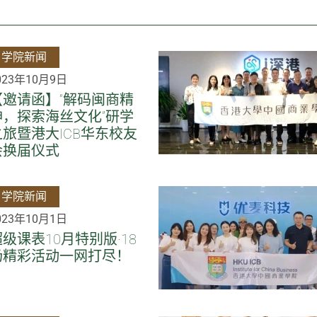
学院新闻
023年10月9日
【邀请函】“解码闽商精
神，探索海丝文化”研学
之旅暨港大ICB华东校友
会换届仪式
学院新闻
023年10月1日
超级课表10月特别版·18
场精彩活动一网打尽！