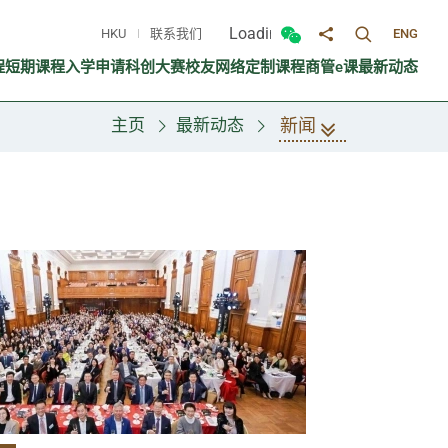
Loading...
HKU
联系我们
ENG
切换搜寻面
切换微信面板
分享至
程
短期课程
入学申请
科创大赛
校友网络
定制课程
商管e课
最新动态
新闻
主页
最新动态