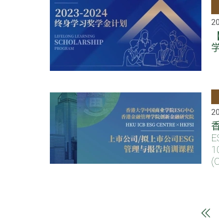
2
2
E
1
(