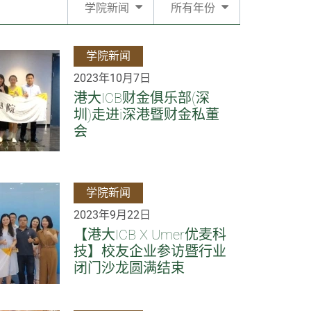
学院新闻
所有年份
学院新闻
2023年10月7日
港大ICB财金俱乐部(深
圳)走进i深港暨财金私董
会
学院新闻
2023年9月22日
【港大ICB X Umer优麦科
技】校友企业参访暨行业
闭门沙龙圆满结束