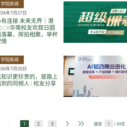
学院新闻
026年7月27日
心有连接 未来无界｜港
大ICB华南校友欢叙日圆
满落幕，挥拍相聚，举杯
叙情
学院新闻
026年7月20日
比知识更珍贵的，是路上
遇到的同频人 | 校友分享
第一页
上一页
下一页
最后一页
1
2
3
跳至
/ 33页