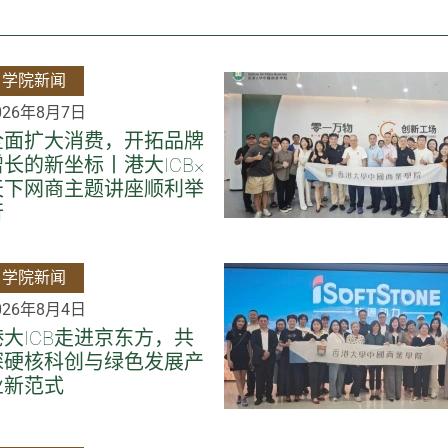
学院新闻
026年8月7日
全面扩大消费，开拓品牌
增长的新坐标丨港大ICB×
天下网商主题讲座顺利举
行
学院新闻
026年8月4日
港大ICB走进京东方，共
探硬核科创与绿色发展产
业新范式