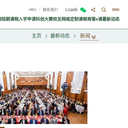
Loading...
HKU
联系我们
ENG
切换搜寻面
切换微信面板
分享至
程
短期课程
入学申请
科创大赛
校友网络
定制课程
商管e课
最新动态
新闻
主页
最新动态