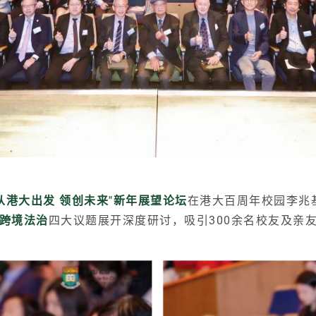
"从港大出发 领创未来"新年展望论坛
在港大百周年校园李兆
跨境法治
四大议题展开深度研讨，吸引300余名校友及亲