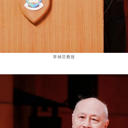
李焯芬教授