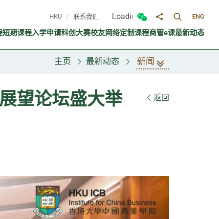
Loading...
HKU
联系我们
ENG
切换搜寻面
切换微信面板
分享至
程
短期课程
入学申请
科创大赛
校友网络
定制课程
商管e课
最新动态
新闻
主页
最新动态
年展望论坛盛大举
返回