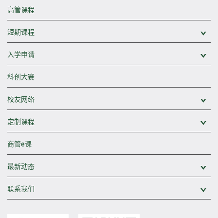
高管课程
短期课程
展
入学申请
展
科创大赛
校友网络
展
定制课程
展
商管e课
最新动态
展
联系我们
展