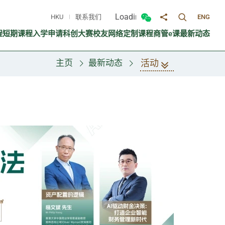
Loading...
HKU
联系我们
ENG
切换搜寻面
切换微信面板
分享至
程
短期课程
入学申请
科创大赛
校友网络
定制课程
商管e课
最新动态
活动
主页
最新动态