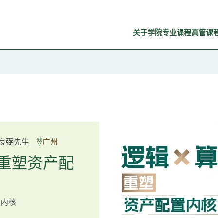
关于学院
专业课程
高管课
Rosemarie Yau、潘天佑
良弼先生
广州
 Mr Guoping Li
深
重塑资产配
预见新局
置内核