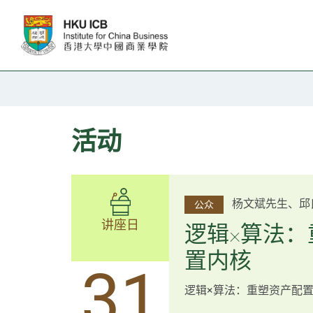
跳往主要内容
活动
李邱敬贤女士 Ms 
杨文斌先生、邱
公众
公众
博士 Dr Tim Pan、李国平先生
讲座日
讲座日
逻辑×算法：
圳
置内核
跨界智汇・
14
31
逻辑×算法：重塑资产配