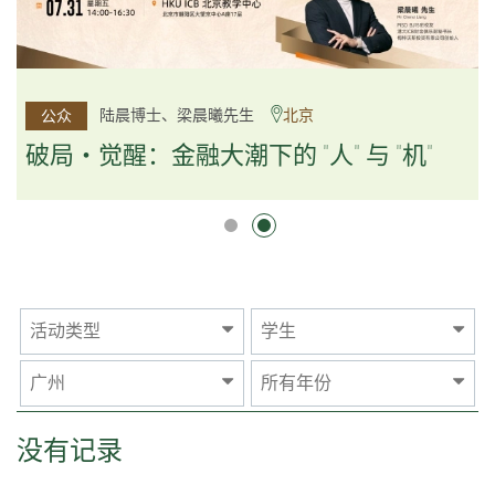
杨文斌先生、邱良弼先生
陆晨博士、梁晨曦先生
北京
广州
公众
公众
逻辑×算法：重塑资产配置内核
破局・觉醒：金融大潮下的 "人" 与 "机"
逻辑×算法：重塑资产配置内核
活动类型
学生
广州
所有年份
没有记录