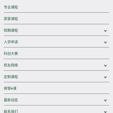
专业课程
高管课程
短期课程
展
入学申请
展
科创大赛
校友网络
展
定制课程
展
商管e课
最新动态
展
联系我们
展