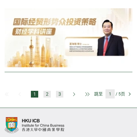
1
2
3
跳至
/ 5页
第一页
上一页
下一页
最后一页
前