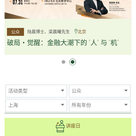
杨文斌先生、邱良弼先生
陆晨博士、梁晨曦先生
北京
广州
公众
公众
逻辑×算法：重塑资产配置内核
破局・觉醒：金融大潮下的 "人" 与 "机"
逻辑×算法：重塑资产配置内核
活动类型
公众
上海
所有年份
讲座日