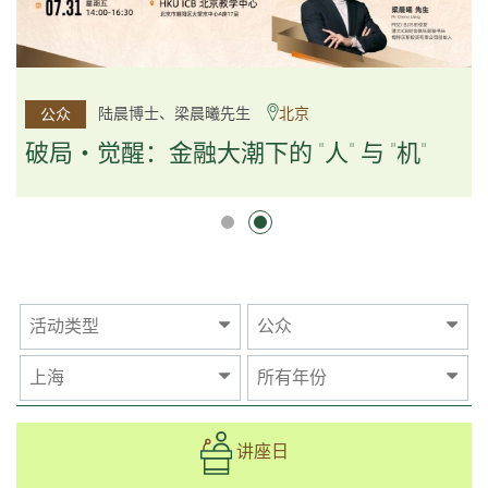
杨文斌先生、邱良弼先生
陆晨博士、梁晨曦先生
北京
广州
公众
公众
逻辑×算法：重塑资产配置内核
破局・觉醒：金融大潮下的 "人" 与 "机"
逻辑×算法：重塑资产配置内核
活动类型
公众
上海
所有年份
讲座日