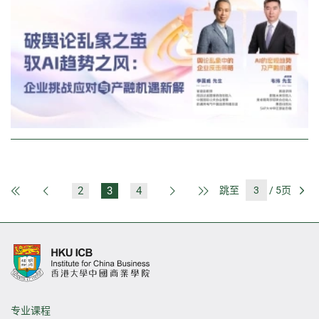
2
3
4
跳至
/ 5页
第一页
上一页
下一页
最后一页
前
专业课程