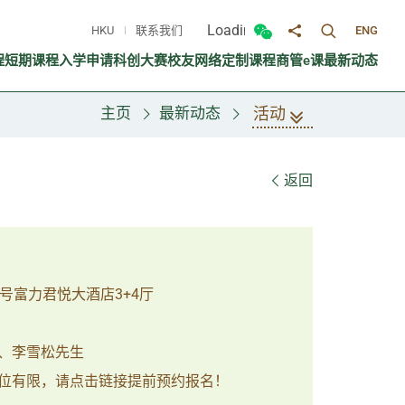
Loading...
HKU
联系我们
ENG
切换搜寻面
切换微信面板
分享至
程
短期课程
入学申请
科创大赛
校友网络
定制课程
商管e课
最新动态
活动
主页
最新动态
返回
号富力君悦大酒店3+4厅
、李雪松先生
位有限，请点击链接提前预约报名！