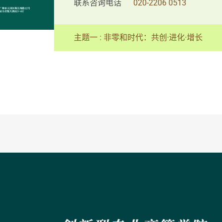
联系咨询电话
020-2206 0513
主题一 : 非零和时代：共创·进化·增长