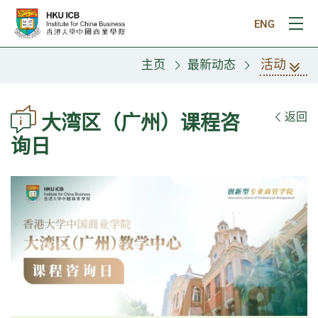
跳往主要内容
ENG
打
活动
主页
最新动态
返回
大湾区（广州）课程咨
询日