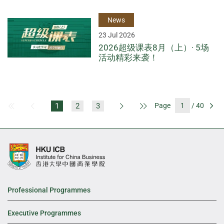
News
23 Jul 2026
2026超级课表8月（上）· 5场
活动精彩来袭！
1
2
3
Page
/ 40
First Page
Previous Page
Next Page
Last Page
Go
Professional Programmes
Executive Programmes