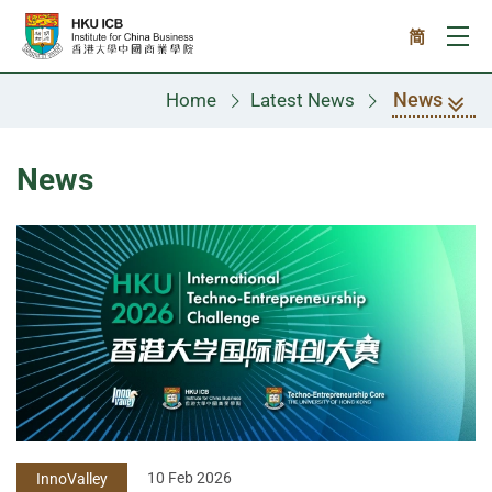
Skip to main content
简
Ope
News
Home
Latest News
News
10 Feb 2026
InnoValley