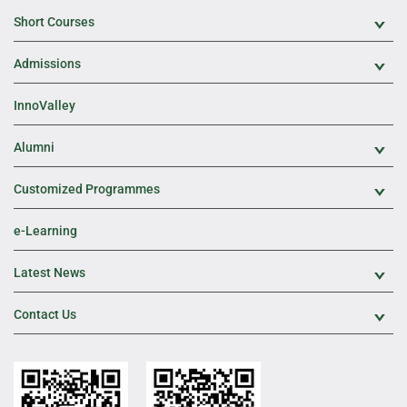
Short Courses
Exp
Admissions
Exp
InnoValley
Alumni
Exp
Customized Programmes
Exp
e-Learning
Latest News
Exp
Contact Us
Exp