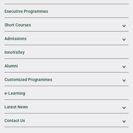
Executive Programmes
Short Courses
Exp
Admissions
Exp
InnoValley
Alumni
Exp
Customized Programmes
Exp
e-Learning
Latest News
Exp
Contact Us
Exp