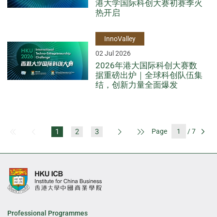
港大学国际科创大赛初赛季火
热开启
InnoValley
02 Jul 2026
2026年港大国际科创大赛数
据重磅出炉｜全球科创队伍集
结，创新力量全面爆发
1
2
3
Page
/ 7
First Page
Previous Page
Next Page
Last Page
Go
Professional Programmes