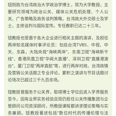
钮则勋为台湾政治大学政治学博士，现为大学教授，主
要研究领域为政治公关、媒体公关危机处理、个人公
关、广告策略及商务谈判策略，台湾政大外交硕士及学
士，主修谈判与国际宣传。专任教职已达二十三年。
钮教授也受邀于各大企业进行相关主题的演讲，及担任
两岸知名媒体时事评论员：包括台湾TVBS、中视、中
天、东森，大陆央视“海峡两岸”、东南卫视“海峡新干
线”、香港凤凰卫视“华闻大直播”、深圳卫视“直播港澳
台”、厦门卫视“两岸直航”等，进行两岸时政、台湾政情
及营销公关话题之专业评论，累积之演讲与节目话题讨
论场次已超过三千九百余场。
钮教授曾服务于公关界，取得博士学位后进入学界服务
至今，因有业界实务经验且现仍担任公关传播集团与企
管顾问公司资深顾问，所教授课程都讲求理论策略与实
务兼顾。钮教授著述包括“数位时代的传播伦理与法