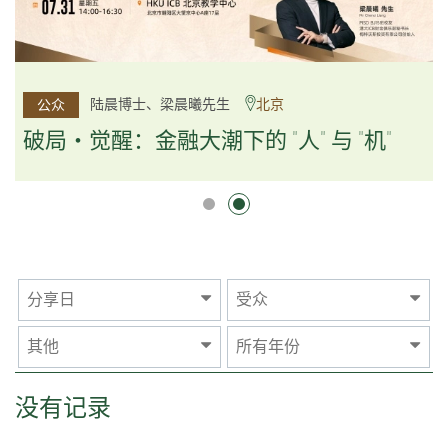
杨文斌先生、邱良弼先生
陆晨博士、梁晨曦先生
北京
广州
公众
公众
逻辑×算法：重塑资产配置内核
破局・觉醒：金融大潮下的 "人" 与 "机"
逻辑×算法：重塑资产配置内核
分享日
受众
其他
所有年份
没有记录