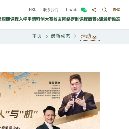
Loading...
HKU
联系我们
ENG
切换搜寻面
切换微信面板
分享至
程
短期课程
入学申请
科创大赛
校友网络
定制课程
商管e课
最新动态
活动
主页
最新动态