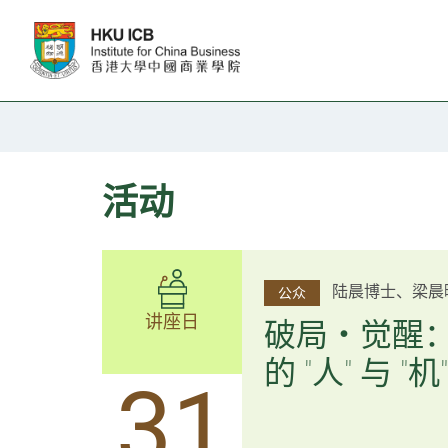
跳往主要内容
活动
杨文斌先生、邱
陆晨博士、梁晨
公众
公众
讲座日
讲座日
逻辑×算法：
破局・觉醒
置内核
的 "人" 与 "机"
31
31
逻辑×算法：重塑资产配