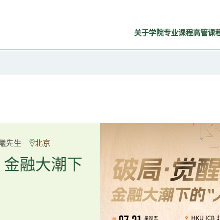
关于学院
专业课程
高管课
良弼先生
曦先生
北京
广州
重塑资产配
：金融大潮下
置内核