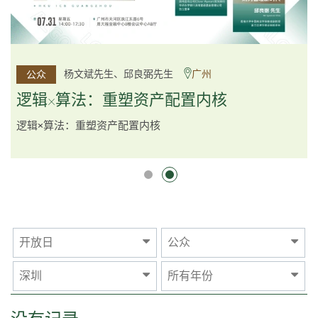
李邱敬贤女士 Ms Rosemarie Yau、潘天佑博士 Dr Tim
杨文斌先生、邱良弼先生
广州
公众
公众
Pan、李国平先生 Mr Guoping Li
深圳
逻辑×算法：重塑资产配置内核
跨界智汇・预见新局
逻辑×算法：重塑资产配置内核
开放日
公众
深圳
所有年份