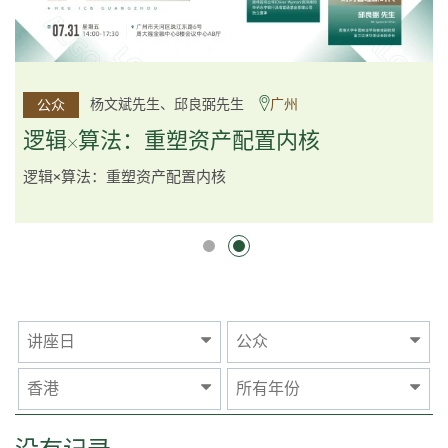
李邱敬贤女士 Ms Rosemarie Yau、潘天佑博士 Dr Tim
杨文斌先生、邱良弼先生
广州
公众
公众
Pan、李国平先生 Mr Guoping Li
深圳
逻辑×算法：重塑资产配置内核
跨界智汇・预见新局
逻辑×算法：重塑资产配置内核
讲座日
公众
香港
所有年份