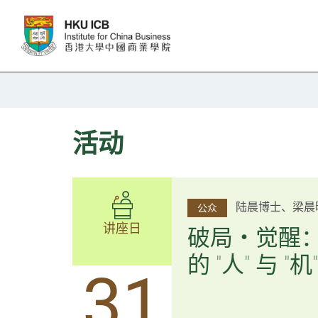
跳往主要内容
活动
杨文斌先生、邱
陆晨博士、梁晨
公众
公众
讲座日
讲座日
逻辑×算法：
破局・觉醒
置内核
的 "人" 与 "机"
31
31
逻辑×算法：重塑资产配