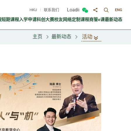
Loading...
HKU
联系我们
ENG
切换搜寻面
切换微信面板
分享至
程
短期课程
入学申请
科创大赛
校友网络
定制课程
商管e课
最新动态
活动
主页
最新动态