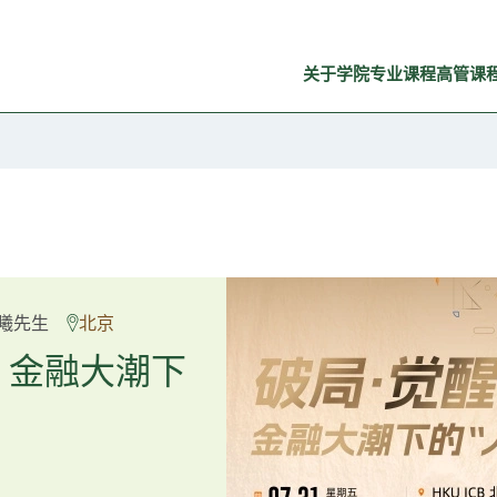
关于学院
专业课程
高管课
良弼先生
曦先生
北京
广州
重塑资产配
：金融大潮下
置内核