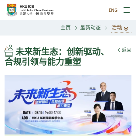
跳往主要内容
ENG
打
活动
主页
最新动态
未来新生态：创新驱动、
返回
合规引领与能力重塑