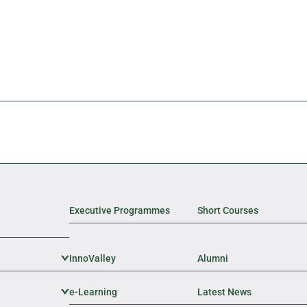
Executive Programmes
Short Courses
InnoValley
Expand Sub Level
Alumni
e-Learning
Expand Sub Level
Latest News