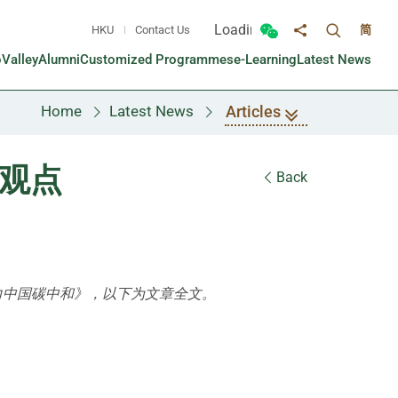
Loading...
HKU
Contact Us
简
Toggle sea
Toggle Wechat panel
Share to
oValley
Alumni
Customized Programmes
e-Learning
Latest News
Articles
Home
Latest News
度观点
Back
助力中国碳中和》，以下为文章全文。