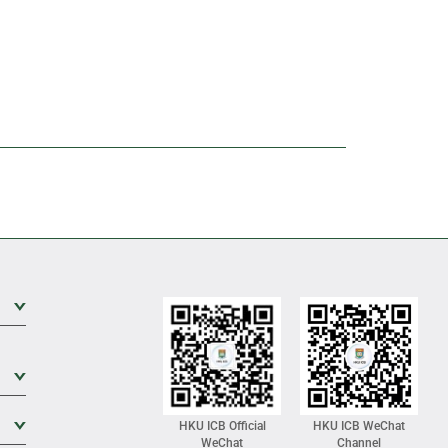
Expand Sub Level
Expand Sub Level
Expand Sub Level
HKU ICB Official
HKU ICB WeChat
WeChat
Channel