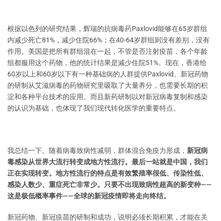
根据以色列的研究结果，辉瑞的抗病毒药Paxlovid能够在65岁群组
内减少死亡81%，减少住院66%；在40-64岁群组则没有差别，没有
作用。美国是把所有群组混在一起，不管是否注射疫苗，各个年龄
组都服用这个药物，他的统计结果是减少住院51%。现在，香港给
60岁以上和60岁以下有一种基础病的人群提供Paxlovid。新冠药物
的研制从艾滋病毒的药物研究里吸取了大量养分，也需要长期的积
淀和各种平台技术的应用。而且新药研制以对新冠病毒复制和感染
的认识为基础，也体现了我们现代转化医学的重要特点。
我总结一下。随着病毒致病性减弱，群体混合免疫力形成，
新冠病
毒感染从世界大流行转变成地方性流行。最后一站就是中国，我们
正在实现转变。地方性流行的特点是有效繁殖率很低、传染性低、
感染人数少、重症死亡非常少。只要不出现致病性超高的新变种——
这是极低概率事件——全球的新冠疫情即将走向终结。
新冠药物、新冠疫苗的研制和成功，说明必须长期积累，才能在关