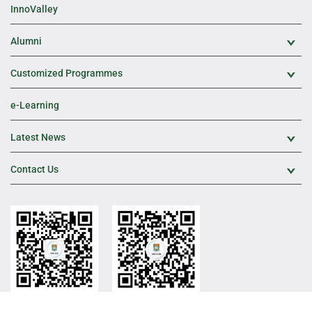
InnoValley
Alumni
Exp
Customized Programmes
Exp
e-Learning
Latest News
Exp
Contact Us
Exp
HKU ICB Official WeChat
HKU ICB WeChat