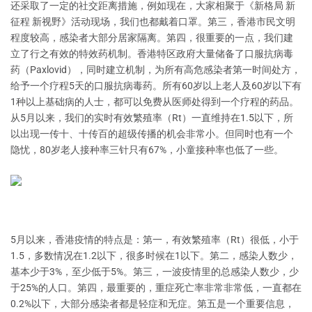
还采取了一定的社交距离措施，例如现在，大家相聚于《新格局 新
征程 新视野》活动现场，我们也都戴着口罩。第三，香港市民文明
程度较高，感染者大部分居家隔离。第四，很重要的一点，我们建
立了行之有效的特效药机制。香港特区政府大量储备了口服抗病毒
药（Paxlovid），同时建立机制，为所有高危感染者第一时间处方，
给予一个疗程5天的口服抗病毒药。所有60岁以上老人及60岁以下有
1种以上基础病的人士，都可以免费从医师处得到一个疗程的药品。
从5月以来，我们的实时有效繁殖率（Rt）一直维持在1.5以下，所
以出现一传十、十传百的超级传播的机会非常小。但同时也有一个
隐忧，80岁老人接种率三针只有67%，小童接种率也低了一些。
5月以来，香港疫情的特点是：第一，有效繁殖率（Rt）很低，小于
1.5，多数情况在1.2以下，很多时候在1以下。第二，感染人数少，
基本少于3%，至少低于5%。第三，一波疫情里的总感染人数少，少
于25%的人口。第四，最重要的，重症死亡率非常非常低，一直都在
0.2%以下，大部分感染者都是轻症和无症。第五是一个重要信息，