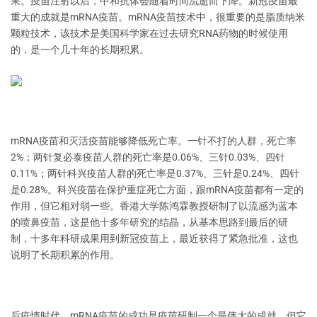
果。疫苗注射以后，中和抗体会随着时间流逝而下降。新冠疫苗最
重大的成就是mRNA疫苗。mRNA疫苗技术中，很重要的是脂质纳米
颗粒技术，该技术是美国科学家在过去研究RNA药物的时候使用
的，是一个几十年的长期积累。
mRNA疫苗和灭活疫苗能够降低死亡率。一针不打的人群，死亡率
2%；两针复必泰疫苗人群的死亡率是0.06%、三针0.03%、四针
0.11%；两针科兴疫苗人群的死亡率是0.37%、三针是0.24%、四针
是0.28%。科兴疫苗在保护重症死亡方面，跟mRNA疫苗都有一定的
作用，但它相对弱一些。香港大学陈鸿霖教授研制了以流感为蓝本
的喷鼻疫苗，这是他十多年研究的结晶，从基本思路到最后的研
制，十多年科研成果用到新冠疫苗上，最近获得了紧急批准，这也
说明了长期积累的作用。
后疫情时代，mRNA疫苗的成功是疫苗研制一个最伟大的成就，但它