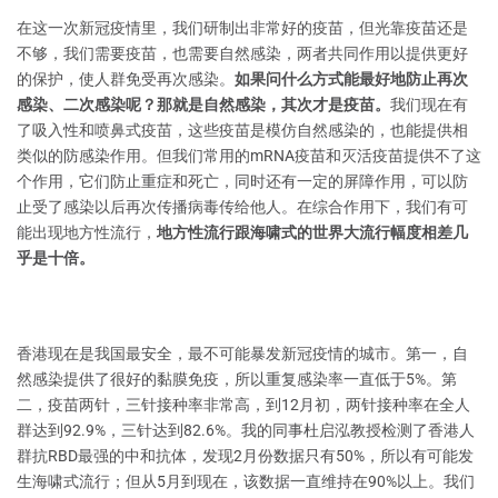
在这一次新冠疫情里，我们研制出非常好的疫苗，但光靠疫苗还是
不够，我们需要疫苗，也需要自然感染，两者共同作用以提供更好
的保护，使人群免受再次感染。
如果问什么方式能最好地防止再次
感染、二次感染呢？那就是自然感染，其次才是疫苗。
我们现在有
了吸入性和喷鼻式疫苗，这些疫苗是模仿自然感染的，也能提供相
类似的防感染作用。但我们常用的mRNA疫苗和灭活疫苗提供不了这
个作用，它们防止重症和死亡，同时还有一定的屏障作用，可以防
止受了感染以后再次传播病毒传给他人。在综合作用下，我们有可
能出现地方性流行，
地方性流行跟海啸式的世界大流行幅度相差几
乎是十倍。
香港现在是我国最安全，最不可能暴发新冠疫情的城市。第一，自
然感染提供了很好的黏膜免疫，所以重复感染率一直低于5%。第
二，疫苗两针，三针接种率非常高，到12月初，两针接种率在全人
群达到92.9%，三针达到82.6%。我的同事杜启泓教授检测了香港人
群抗RBD最强的中和抗体，发现2月份数据只有50%，所以有可能发
生海啸式流行；但从5月到现在，该数据一直维持在90%以上。我们