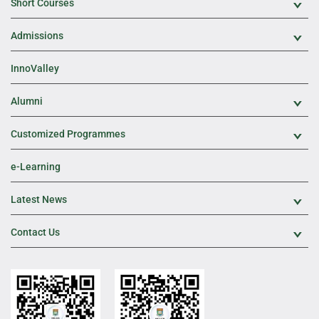
Short Courses
Exp
Admissions
Exp
InnoValley
Alumni
Exp
Customized Programmes
Exp
e-Learning
Latest News
Exp
Contact Us
Exp