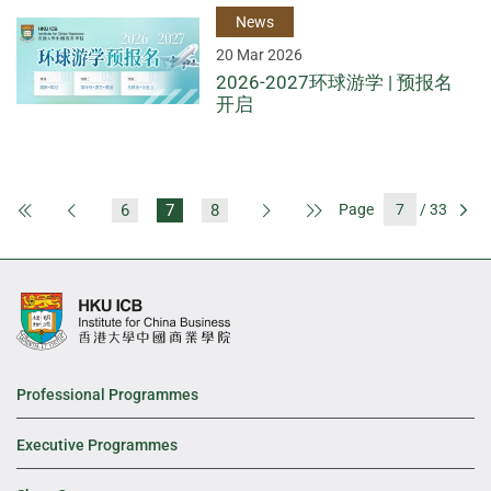
News
20 Mar 2026
2026-2027环球游学 | 预报名
开启
6
7
8
Page
/ 33
First Page
Previous Page
Next Page
Last Page
Go
Professional Programmes
Executive Programmes