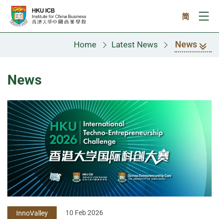
Skip to main content
简
Ope
News
Home
Latest News
News
10 Feb 2026
InnoValley