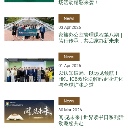
场活动精彩来袭！
News
03 Apr 2026
家族办公室管理课程第八期｜
笃行传承，共启家办新未来
News
01 Apr 2026
以认知破局、以远见领航！
HKU ICB双论坛解码企业进化
与全球扩张之道
News
30 Mar 2026
阅·见未来 | 世界读书日系列活
动邀您共赴