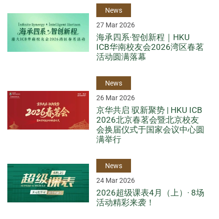
News
27 Mar 2026
海承四系·智创新程｜HKU
ICB华南校友会2026湾区春茗
活动圆满落幕
News
26 Mar 2026
京华共启 驭新聚势 | HKU ICB
2026北京春茗会暨北京校友
会换届仪式于国家会议中心圆
满举行
News
24 Mar 2026
2026超级课表4月（上）· 8场
活动精彩来袭！