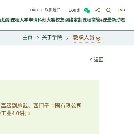
Loading...
HKU
联系我们
ENG
切换搜寻面
切换微信面板
分享至
程
短期课程
入学申请
科创大赛
校友网络
定制课程
商管e课
最新动态
教职人员
主页
关于学院
返回
及高级副总裁、西门子中国有限公司
业4.0讲师