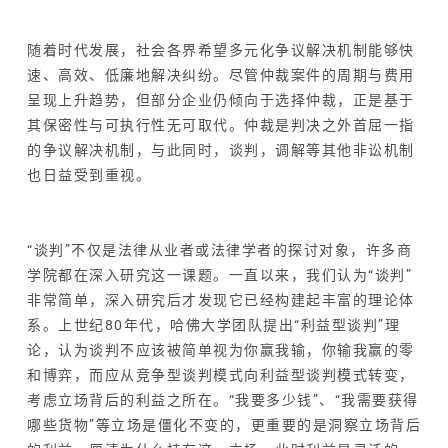
随着时代发展，社会各界希望多元化争议解决机制能够快
速、高效、低廉地解决纠纷。尽管仲裁案件的周期与费用
呈现上升趋势，但部分企业仍倾向于选择仲裁，正是基于
其保密性与可执行性无可取代。仲裁是判决之外首屈一指
的争议解决机制，与此同时，谈判，调解等其他非讼机制
也日益受到重视。
“谈判”不仅是法律从业者或法律学者的探讨对象，许多商
学院都在深入研究这一课题。一直以来，我们认为“谈判”
非常简单，深入研究后才发现它已经构建起丰富的理论体
系。上世纪80年代，哈佛大学团队提出“利益型谈判”理
论，认为谈判不应该被简单视为你赢我输，你输我赢的
零
和博弈
，而应从竞争型谈判模式向利益型谈判模式转变，
考虑立场背后的利益之所在。“我要多少钱”、“我需要获得
哪些货物”等立场是僵化不变的，更重要的是洞察立场背后