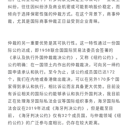
纠纷，往往因纠纷涉及商业机密或可能影响股价稳定，而
倾向于选择保密性强的仲裁方式。在这个背景下，商事仲
裁，尤其是国际商事仲裁正日益受到企业青睐。
仲裁的另一重要优势是其可执行性。这一特性通过一份国
际公约达成，即1958联合国国际贸易法委员会签署的
《承认及执行外国仲裁裁决公约》
，又称《纽约公约》。
公约明确：在一国领土内作出的仲裁裁决，可向另一缔约
国申请承认和执行。至今为止，该公约成员国已达172
个，我们在内地或香港做出裁决，可以在另外170多个国
家得到承认和执行，相比诉讼而言具备更大优势。目前没
有诉讼相关的国际公约能够承认和执行外国判决，我目前
正在处理海牙国际私法会议等国际组织事务，海牙国际私
法会议在2019年达成《
海牙判决公约
》，但是截至目
前，《海牙判决公约》仅有32个成员国，与仲裁领域《纽
约公约》的广泛参与度相比，仍存在较大距离。