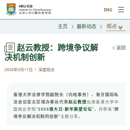
跳往主要内容
ENG
打
观点
主页
最新动态
赵云教授：跨境争议解
返回
决机制创新
|
2026年3月11日
深度观点
香港大学法律学院副院长（内地事务）、海牙国际私
法会议亚太区域办事处代表
赵云教授
出席香港大学中
国商业学院
“2026港大日-新年展望论坛”
，并带来
“跨
境争议解决机制的创新”
主题分享。